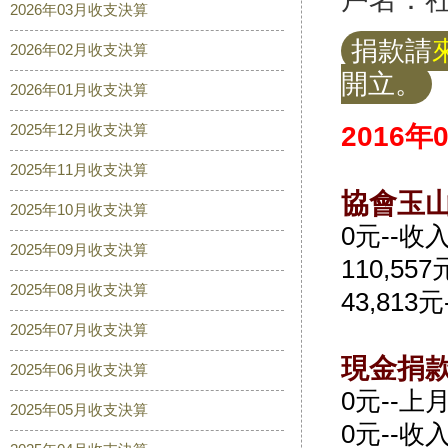
2026年03月收支決算
捐款請
2026年02月收支決算
開立。
2026年01月收支決算
2025年12月收支決算
2016年
2025年11月收支決算
協會玉
2025年10月收支決算
0元--收
2025年09月收支決算
110,55
2025年08月收支決算
43,813
2025年07月收支決算
現金捐
2025年06月收支決算
0元--上
2025年05月收支決算
0元--收